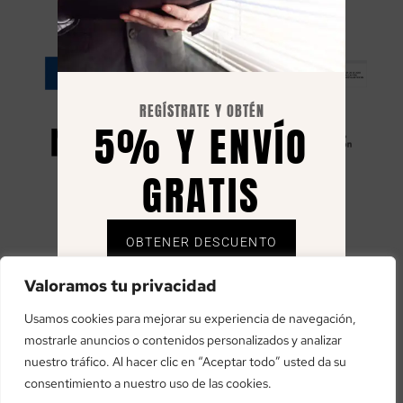
RESILIENCIA
REGÍSTRATE Y OBTÉN
5% Y ENVÍO
GRATIS
OBTENER DESCUENTO
«financiado por la Unión Europea – NextGenerationEU»
Envío gratuito solo en España, el 5% se envía
Valoramos tu privacidad
«Financiado por la Unión Europea – NextGenerationEU. Sin
mediante cupón al correo registrado.
embargo, los puntos de vista y las opiniones expresadas son
Usamos cookies para mejorar su experiencia de navegación,
únicamente los del autor o autores y no reflejan necesariamente
mostrarle anuncios o contenidos personalizados y analizar
los de la Unión Europea o la Comisión Europea. Ni la Unión
nuestro tráfico. Al hacer clic en “Aceptar todo” usted da su
Europea ni la Comisión Europea pueden ser consideradas
consentimiento a nuestro uso de las cookies.
responsables de las mismas»