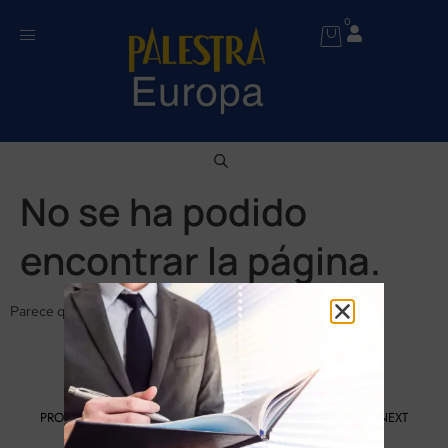
0
No se ha podido
encontrar la página.
Parece que no se ha encontrado nada en esta ubicación.
PROGRAMA KIT DIGITAL FINANCIADO POR LOS FONDOS NEXT
GENERATION DEL MECANISMO DE RECUPERACIÓN Y