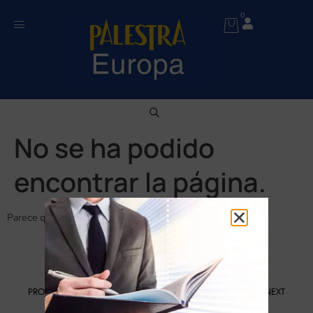
0
No se ha podido
encontrar la página.
Parece que no se ha encontrado nada en esta ubicación.
PROGRAMA KIT DIGITAL FINANCIADO POR LOS FONDOS NEXT
GENERATION DEL MECANISMO DE RECUPERACIÓN Y