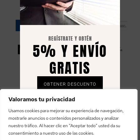
RESILIENCIA
REGÍSTRATE Y OBTÉN
5% Y ENVÍO
GRATIS
OBTENER DESCUENTO
«financiado por la Unión Europea – NextGenerationEU»
Envío gratuito solo en España, el 5% se envía
Valoramos tu privacidad
«Financiado por la Unión Europea – NextGenerationEU. Sin
mediante cupón al correo registrado.
embargo, los puntos de vista y las opiniones expresadas son
Usamos cookies para mejorar su experiencia de navegación,
únicamente los del autor o autores y no reflejan necesariamente
mostrarle anuncios o contenidos personalizados y analizar
los de la Unión Europea o la Comisión Europea. Ni la Unión
nuestro tráfico. Al hacer clic en “Aceptar todo” usted da su
Europea ni la Comisión Europea pueden ser consideradas
consentimiento a nuestro uso de las cookies.
responsables de las mismas»