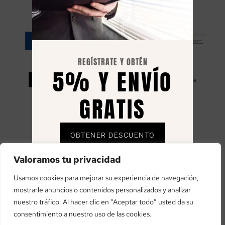
RESILIENCIA
REGÍSTRATE Y OBTÉN
5% Y ENVÍO
GRATIS
OBTENER DESCUENTO
«financiado por la Unión Europea – NextGenerationEU»
Envío gratuito solo en España, el 5% se envía
Valoramos tu privacidad
«Financiado por la Unión Europea – NextGenerationEU. Sin
mediante cupón al correo registrado.
embargo, los puntos de vista y las opiniones expresadas son
Usamos cookies para mejorar su experiencia de navegación,
únicamente los del autor o autores y no reflejan necesariamente
mostrarle anuncios o contenidos personalizados y analizar
los de la Unión Europea o la Comisión Europea. Ni la Unión
nuestro tráfico. Al hacer clic en “Aceptar todo” usted da su
Europea ni la Comisión Europea pueden ser consideradas
consentimiento a nuestro uso de las cookies.
responsables de las mismas»