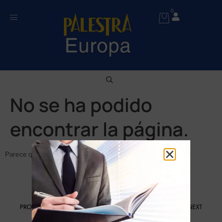
0
No se ha podido
encontrar la página.
Parece que no se ha encontrado nada en esta ubicación.
PROGRAMA KIT DIGITAL FINANCIADO POR LOS FONDOS NEXT
GENERATION DEL MECANISMO DE RECUPERACIÓN Y