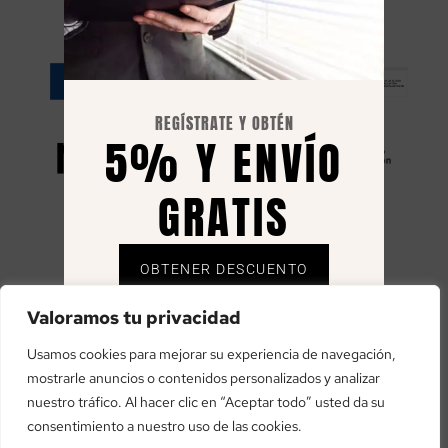
RESILIENCIA
REGÍSTRATE Y OBTÉN
5% Y ENVÍO
GRATIS
OBTENER DESCUENTO
«financiado por la Unión Europea – NextGenerationEU»
Envío gratuito solo en España, el 5% se envía
Valoramos tu privacidad
«Financiado por la Unión Europea – NextGenerationEU. Sin
mediante cupón al correo registrado.
embargo, los puntos de vista y las opiniones expresadas son
Usamos cookies para mejorar su experiencia de navegación,
únicamente los del autor o autores y no reflejan necesariamente
mostrarle anuncios o contenidos personalizados y analizar
los de la Unión Europea o la Comisión Europea. Ni la Unión
nuestro tráfico. Al hacer clic en “Aceptar todo” usted da su
Europea ni la Comisión Europea pueden ser consideradas
consentimiento a nuestro uso de las cookies.
responsables de las mismas»