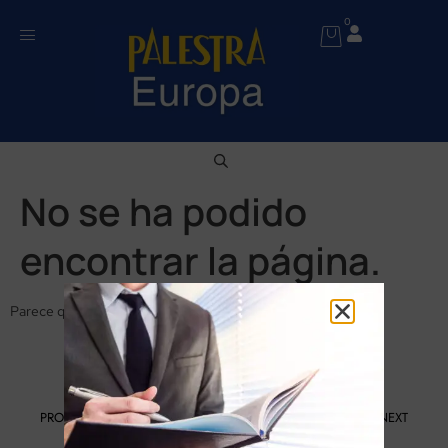
0
No se ha podido
encontrar la página.
Parece que no se ha encontrado nada en esta ubicación.
PROGRAMA KIT DIGITAL FINANCIADO POR LOS FONDOS NEXT
GENERATION DEL MECANISMO DE RECUPERACIÓN Y