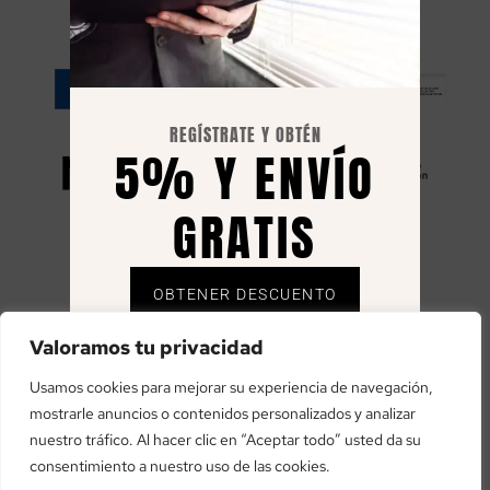
RESILIENCIA
REGÍSTRATE Y OBTÉN
5% Y ENVÍO
GRATIS
OBTENER DESCUENTO
«financiado por la Unión Europea – NextGenerationEU»
Envío gratuito solo en España, el 5% se envía
Valoramos tu privacidad
«Financiado por la Unión Europea – NextGenerationEU. Sin
mediante cupón al correo registrado.
embargo, los puntos de vista y las opiniones expresadas son
Usamos cookies para mejorar su experiencia de navegación,
únicamente los del autor o autores y no reflejan necesariamente
mostrarle anuncios o contenidos personalizados y analizar
los de la Unión Europea o la Comisión Europea. Ni la Unión
nuestro tráfico. Al hacer clic en “Aceptar todo” usted da su
Europea ni la Comisión Europea pueden ser consideradas
consentimiento a nuestro uso de las cookies.
responsables de las mismas»