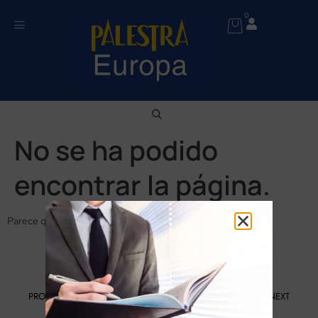
0
No se ha podido
encontrar la página.
Parece que no se ha encontrado nada en esta ubicación.
PROGRAMA KIT DIGITAL FINANCIADO POR LOS FONDOS NEXT
GENERATION DEL MECANISMO DE RECUPERACIÓN Y