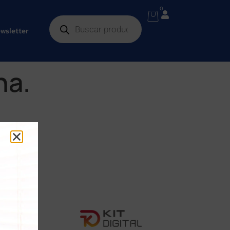
0
wsletter
na.