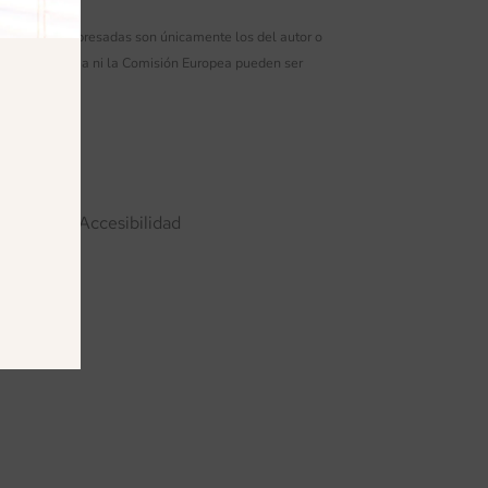
 opiniones expresadas son únicamente los del autor o
a Unión Europea ni la Comisión Europea pueden ser
s»
iones
Accesibilidad