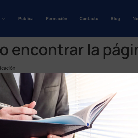
Publica
Formación
Contacto
Blog
Ne
o encontrar la pági
icación.
DOS NEXT GENERATION DEL
SILIENCIA