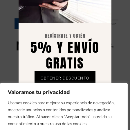
RESILIENCIA
REGÍSTRATE Y OBTÉN
5% Y ENVÍO
GRATIS
OBTENER DESCUENTO
«financiado por la Unión Europea – NextGenerationEU»
Envío gratuito solo en España, el 5% se envía
Valoramos tu privacidad
«Financiado por la Unión Europea – NextGenerationEU. Sin
mediante cupón al correo registrado.
embargo, los puntos de vista y las opiniones expresadas son
Usamos cookies para mejorar su experiencia de navegación,
únicamente los del autor o autores y no reflejan necesariamente
mostrarle anuncios o contenidos personalizados y analizar
los de la Unión Europea o la Comisión Europea. Ni la Unión
nuestro tráfico. Al hacer clic en “Aceptar todo” usted da su
Europea ni la Comisión Europea pueden ser consideradas
consentimiento a nuestro uso de las cookies.
responsables de las mismas»