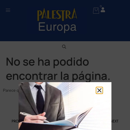
0
No se ha podido
encontrar la página.
Parece que no se ha encontrado nada en esta ubicación.
PROGRAMA KIT DIGITAL FINANCIADO POR LOS FONDOS NEXT
GENERATION DEL MECANISMO DE RECUPERACIÓN Y