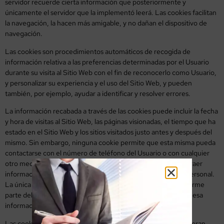
servidor recuerde cierta información que posteriormente y
únicamente el servidor que la implementó leerá. Las cookies facilitan
la navegación, la hacen más amigable, y no dañan el dispositivo de
navegación.
Las cookies son procedimientos automáticos de recogida de
información relativa a las preferencias determinadas por el Usuario
durante su visita al Sitio Web con el fin de reconocerlo como Usuario,
y personalizar su experiencia y el uso del Sitio Web, y pueden
también, por ejemplo, ayudar a identificar y resolver errores.
La información recabada a través de las cookies puede incluir la fecha
y hora de visitas al Sitio Web, las páginas visionadas, el tiempo que ha
estado en el Sitio Web y los sitios visitados justo antes y después del
mismo. Sin embargo, ninguna cookie permite que esta misma pueda
contactarse con el número de teléfono del Usuario o con cualquier
otro medio de contacto personal. Ninguna cookie puede extraer
información del disco duro del Usuario o robar información personal.
La única manera de que la información privada del Usuario forme
parte del archivo Cookie es que el usuario dé personalmente esa
información al servidor.
Las cookies que permiten identificar a una persona se consideran