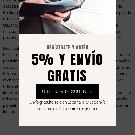
datos personales. Por tanto, a las mismas les será de aplicación la
Política de Privacidad anteriormente descrita. En este sentido, para la
utilización de las mismas será necesario el consentimiento del
Usuario. Este consentimiento será comunicado, en base a una
elección auténtica, ofrecido mediante una decisión afirmativa y
positiva, antes del tratamiento inicial, removible y documentado.
REGÍSTRATE Y OBTÉN
Deshabilitar, rechazar y eliminar cookies
5% Y ENVÍO
El Usuario puede deshabilitar, rechazar y eliminar las cookies —total o
parcialmente— instaladas en su dispositivo mediante la configuración
de su navegador (entre los que se encuentran, por ejemplo, Chrome,
GRATIS
Firefox, Safari, Explorer). En este sentido, los procedimientos para
rechazar y eliminar las cookies pueden diferir de un navegador de
Internet a otro. En consecuencia, el Usuario debe acudir a las
OBTENER DESCUENTO
instrucciones facilitadas por el propio navegador de Internet que esté
utilizando. En el supuesto de que rechace el uso de cookies —total o
Envío gratuito solo en España, el 5% se envía
parcialmente— podrá seguir usando el Sitio Web, si bien podrá tener
mediante cupón al correo registrado.
limitada la utilización de algunas de las prestaciones del mismo.