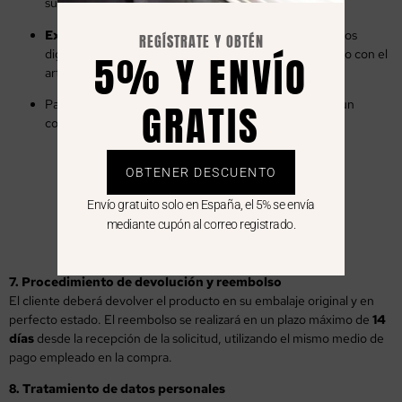
su decisión.
Exclusión:
El derecho de desistimiento no aplica a libros
REGÍSTRATE Y OBTÉN
digitales si el usuario ha iniciado la descarga, de acuerdo con el
5% Y ENVÍO
artículo 103.m) del TRLGDCU.
GRATIS
Para ejercer el desistimiento, el cliente deberá enviar un
correo a
europa@palestraeditores.com
e incluir:
Nombre completo
OBTENER DESCUENTO
Número de pedido
Envío gratuito solo en España, el 5% se envía
Producto y motivo (opcional)
mediante cupón al correo registrado.
Fecha de compra
7. Procedimiento de devolución y reembolso
El cliente deberá devolver el producto en su embalaje original y en
perfecto estado. El reembolso se realizará en un plazo máximo de
14
días
desde la recepción de la solicitud, utilizando el mismo medio de
pago empleado en la compra.
8. Tratamiento de datos personales