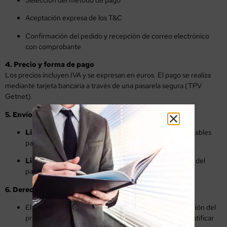
Selección del método de pago
Aceptación expresa de los T&C
Confirmación del pedido y recepción de correo electrónico
con comprobante
4. Precio y forma de pago
Los precios incluyen IVA y se expresan en euros. El pago se realiza
mediante tarjeta bancaria a través de una pasarela segura (TPV
Getnet).
5. Envíos y plazos de entrega
Libros físicos:
El plazo estimado es de 3 a 7 días laborables
para envíos dentro de España.
Libros digitales:
Acceso inmediato tras confirmación del
pago.
6. Derecho de desistimiento (art. 102-108 TRLGDCU)
El comprador tiene
14 días naturales
desde la recepción del
producto para desistir del contrato sin necesidad de justificar