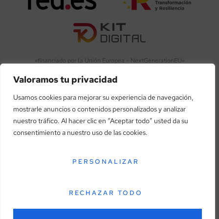
«financiado por la Unión Europea – NextGenerationEU»
Valoramos tu privacidad
«Financiado por la Unión Europea – NextGenerationEU. Sin
embargo, los puntos de vista y las opiniones expresadas son
Usamos cookies para mejorar su experiencia de navegación,
únicamente los del autor o autores y no reflejan necesariamente
mostrarle anuncios o contenidos personalizados y analizar
los de la Unión Europea o la Comisión Europea. Ni la Unión
nuestro tráfico. Al hacer clic en “Aceptar todo” usted da su
Europea ni la Comisión Europea pueden ser consideradas
consentimiento a nuestro uso de las cookies.
responsables de las mismas»
PERSONALIZAR
RECHAZAR TODO
Aviso legal
Política de privacidad
Política de cookies