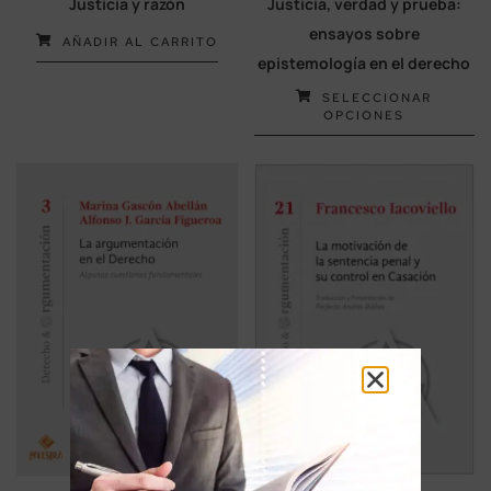
Justicia y razón
Justicia, verdad y prueba:
ensayos sobre
AÑADIR AL CARRITO
epistemología en el derecho
SELECCIONAR
OPCIONES