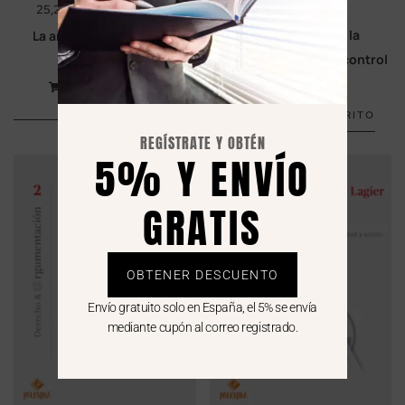
37,00
€
25,20
€
-
36,00
€
La motivación de la
La argumentación en el
sentencia penal y su control
Derecho
en Casación
SELECCIONAR
OPCIONES
AÑADIR AL CARRITO
REGÍSTRATE Y OBTÉN
5% Y ENVÍO
GRATIS
OBTENER DESCUENTO
Envío gratuito solo en España, el 5% se envía
mediante cupón al correo registrado.