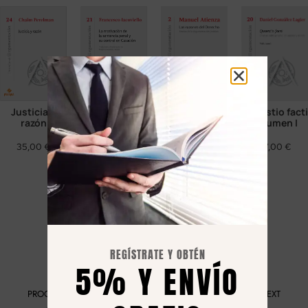
La motivación
Las razones
Justicia y
Quaestio facti
de la
del Derecho.
razón
Volumen I
sentencia
Teorías de la
penal y su
argumentación
35,00
€
27,00
€
control en
jurídica
Casación
40,00
€
37,00
€
REGÍSTRATE Y OBTÉN
5% Y ENVÍO
PROGRAMA KIT DIGITAL FINANCIADO POR LOS FONDOS NEXT