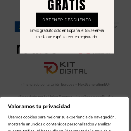
GRATIS
GENERATION DEL MECANISMO DE RECUPERACIÓN Y
RESILIENCIA
OBTENER DESCUENTO
Envío gratuito solo en España, el 5% se envía
mediante cupón al correo registrado.
«financiado por la Unión Europea – NextGenerationEU»
«Financiado por la Unión Europea – NextGenerationEU. Sin
embargo, los puntos de vista y las opiniones expresadas son
Valoramos tu privacidad
únicamente los del autor o autores y no reflejan necesariamente
Usamos cookies para mejorar su experiencia de navegación,
los de la Unión Europea o la Comisión Europea. Ni la Unión
mostrarle anuncios o contenidos personalizados y analizar
Europea ni la Comisión Europea pueden ser consideradas