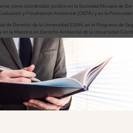
mente como coordinador jurídico en la Sociedad Peruana de D
Evaluación y Fiscalización Ambiental (OEFA) y en la Procuradur
ltad de Derecho de la Universidad ESAN, en el Programa de Se
y en la Maestría en Derecho Ambiental de la Universidad Científ
d de Alicante (España).
l Premio Nacional Ambiental “Antonio Brack”. Es miembro de 
Naturaleza (UICN). Ha sido miembro de diversas mesas técnicas 
ales y pesqueras.