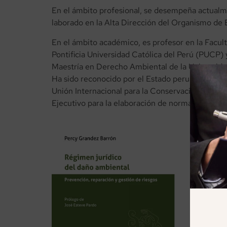
En el ámbito profesional, se desempeña actual
laborado en la Alta Dirección del Organismo de 
En el ámbito académico, es profesor en la Facu
Pontificia Universidad Católica del Perú (PUCP) 
Maestría en Derecho Ambiental de la Universida
Ha sido reconocido por el Estado peruano con e
Unión Internacional para la Conservación de la 
Ejecutivo para la elaboración de normas ambient