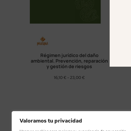
Régimen jurídico del daño
ambiental. Prevención, reparación
y gestión de riesgos
16,10
€
-
23,00
€
Valoramos tu privacidad
PROGRAMA KIT DIGITAL FINANCIADO POR LOS FON
MECANISMO DE RECUPERACIÓN Y RE