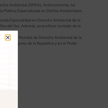
erecho Ambiental (SPDA). Anteriormente, ha
ía Pública Especializada en Delitos Ambientales.
gunda Especialidad en Derecho Ambiental de la
ica del Sur. Además, es profesor invitado de la
la Comisión Mundial de Derecho Ambiental de la
en el Congreso de la República y en el Poder