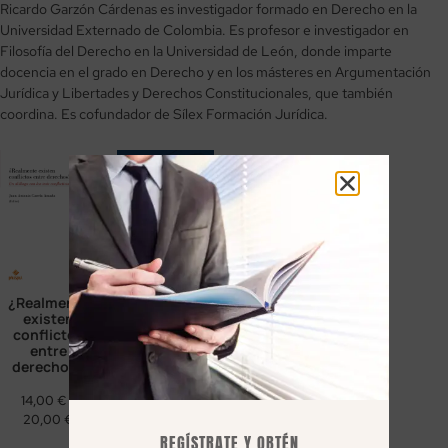
Ricardo Garzón Cárdenas es investigador formado en Derecho en la
Universidad Externado de Colombia. Es profesor e investigador en
Filosofía del Derecho en la Universidad de León, donde imparte
docencia en el grado en Derecho y en los másteres en Argumentación
Jurídica y Libertades y Derechos Constitucionales, que también
coordina. Es cofundador de Sílex Formación Jurídica.
¿Realmente
Activismo
existen
judicial
conflictos
entre
derechos?
12,60
€
-
18,00
€
14,00
€
-
20,00
€
REGÍSTRATE Y OBTÉN