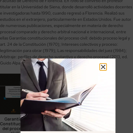
Facultad de Derecho de Florencia. En 1986 se convirtió en profesor
titular en la Universidad de Siena, donde desarrolló actividades docentes
e investigadoras hasta 1990, cuando regresó a Florencia. Realizó sus
estudios en el extranjero, particularmente en Estados Unidos. Fue autor
de numerosas publicaciones, especialmente en materia de derecho
procesal comparado y derecho arbitral nacional e internacional, entre
ellas Garantías constitucionales del proceso civil: debido proceso legal y
art. 24 de la Constitución (1970); Intereses colectivos y proceso:
legitimación para obrar (1979); Las responsabilidades del juez (1984);
Arbitraje: perfiles de derecho sustantivo y derecho procesal (2013, ed.
Guido Alpa).
Garantías
Constitucionales
del proceso