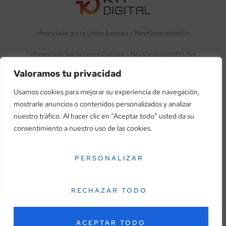
«financiado por la Unión Europea – NextGenerationEU»
«Financiado por la Unión Europea – NextGenerationEU. Sin
embargo, los puntos de vista y las opiniones expresadas son
Valoramos tu privacidad
únicamente los del autor o autores y no reflejan necesariamente
los de la Unión Europea o la Comisión Europea. Ni la Unión
Usamos cookies para mejorar su experiencia de navegación,
Europea ni la Comisión Europea pueden ser consideradas
mostrarle anuncios o contenidos personalizados y analizar
responsables de las mismas»
nuestro tráfico. Al hacer clic en “Aceptar todo” usted da su
consentimiento a nuestro uso de las cookies.
PERSONALIZAR
Aviso legal
Política de privacidad
Política de cookies
RECHAZAR TODO
Términos y condiciones
Accesibilidad
© Copyright 2026. Todos los derechos reservados.
ACEPTAR TODO