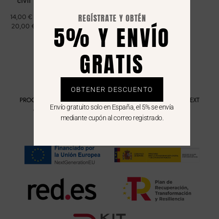
civil
REGÍSTRATE Y OBTÉN
14,00
€
-
5% Y ENVÍO
20,00
€
GRATIS
OBTENER DESCUENTO
PROGRAMA KIT DIGITAL FINANCIADO POR LOS FONDOS NEXT
Envío gratuito solo en España, el 5% se envía
GENERATION DEL MECANISMO DE RECUPERACIÓN Y
mediante cupón al correo registrado.
RESILIENCIA