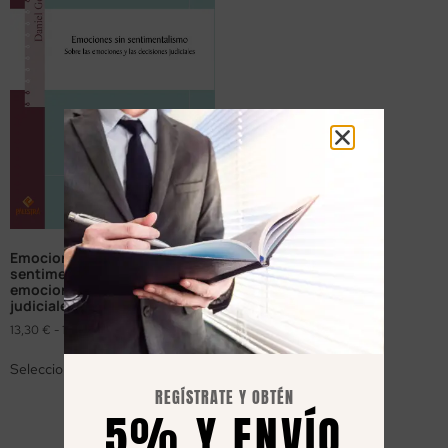
Emociones sin
sentimentalismo. Sobre las
emociones y las decisiones
judiciales
13,30
€
-
19,00
€
Seleccionar opciones
REGÍSTRATE Y OBTÉN
5% Y ENVÍO