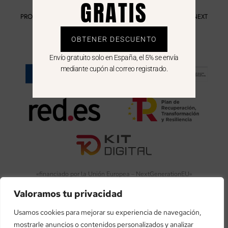
GRATIS
PROGRAMA KIT DIGITAL FINANCIADO POR LOS FONDOS NEXT
GENERATION DEL MECANISMO DE RECUPERACIÓN Y
RESILIENCIA
OBTENER DESCUENTO
Envío gratuito solo en España, el 5% se envía
mediante cupón al correo registrado.
«financiado por la Unión Europea – NextGenerationEU»
Valoramos tu privacidad
«Financiado por la Unión Europea – NextGenerationEU. Sin
embargo, los puntos de vista y las opiniones expresadas son
Usamos cookies para mejorar su experiencia de navegación,
únicamente los del autor o autores y no reflejan necesariamente
mostrarle anuncios o contenidos personalizados y analizar