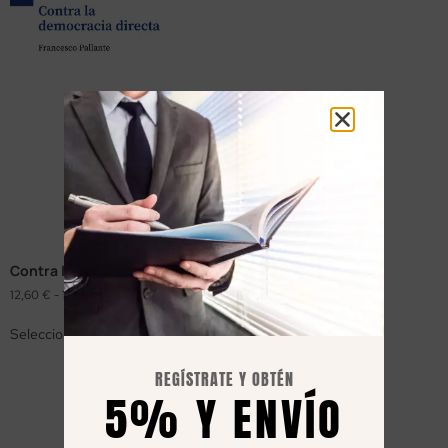
Contra la democracia directa
12,60
€
-
18,00
€
Seleccionar opciones
REGÍSTRATE Y OBTÉN
5% Y ENVÍO