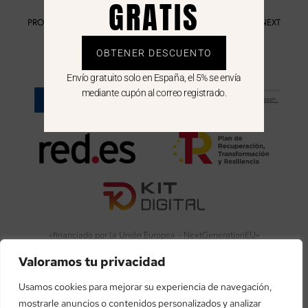
GRATIS
PROGRAMA KIT DIGITAL FINANCIADO POR LOS FONDOS NEXT
GENERATION DEL MECANISMO DE RECUPERACIÓN Y
RESILIENCIA
OBTENER DESCUENTO
Envío gratuito solo en España, el 5% se envía
mediante cupón al correo registrado.
«financiado por la Unión Europea – NextGenerationEU»
Valoramos tu privacidad
«Financiado por la Unión Europea – NextGenerationEU. Sin
embargo, los puntos de vista y las opiniones expresadas son
Usamos cookies para mejorar su experiencia de navegación,
únicamente los del autor o autores y no reflejan necesariamente
mostrarle anuncios o contenidos personalizados y analizar