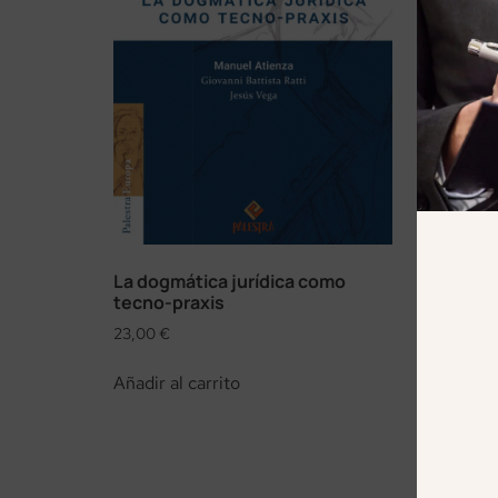
La dogmática jurídica como
tecno-praxis
23,00
€
Añadir al carrito