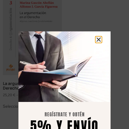
La argumentación en el
Derecho
25,20
€
-
36,00
€
Seleccionar opciones
REGÍSTRATE Y OBTÉN
5% Y ENVÍO