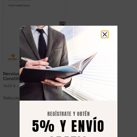
Revolución digital y
Constitución
14,00
€
-
20,00
€
Seleccionar opciones
REGÍSTRATE Y OBTÉN
5% Y ENVÍO