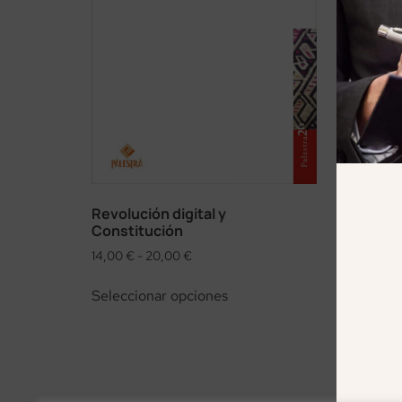
Revolución digital y
Constitución
14,00
€
-
20,00
€
Seleccionar opciones