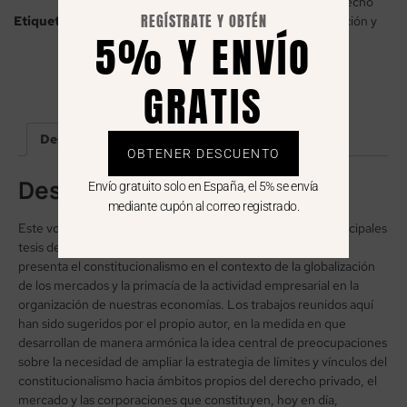
Ferrajoli
,
Teoría general y Filosofía del derecho
REGÍSTRATE Y OBTÉN
Etiquetas
Derecho Civil
,
derecho privado
,
Intepretación y
5% Y ENVÍO
aplicación
,
Legislación
GRATIS
Descripción
Contenido
Autor
OBTENER DESCUENTO
Descripción
Envío gratuito solo en España, el 5% se envía
mediante cupón al correo registrado.
Este volumen desarrolla de manera orgánica una de las principales
tesis del profesor Luigi Ferrajoli respecto a los déficits que
presenta el constitucionalismo en el contexto de la globalización
de los mercados y la primacía de la actividad empresarial en la
organización de nuestras economías. Los trabajos reunidos aquí
han sido sugeridos por el propio autor, en la medida en que
desarrollan de manera armónica la idea central de preocupaciones
sobre la necesidad de ampliar la estrategia de límites y vínculos del
constitucionalismo hacia ámbitos propios del derecho privado, el
mercado y las corporaciones que constituyen, hoy en día,