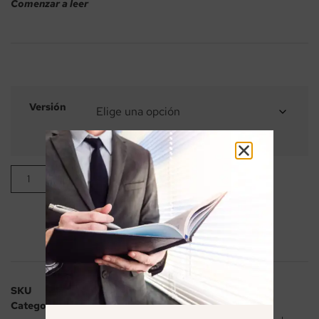
Comenzar a leer
Versión
AÑADIR AL CARRITO
SKU
N/A
Categorías
Constitucional
,
Derechos Humanos
,
Luigi