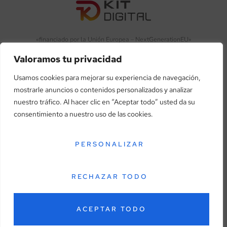
«financiado por la Unión Europea – NextGenerationEU»
Valoramos tu privacidad
«Financiado por la Unión Europea – NextGenerationEU. Sin
embargo, los puntos de vista y las opiniones expresadas son
Usamos cookies para mejorar su experiencia de navegación,
únicamente los del autor o autores y no reflejan necesariamente
mostrarle anuncios o contenidos personalizados y analizar
los de la Unión Europea o la Comisión Europea. Ni la Unión
nuestro tráfico. Al hacer clic en “Aceptar todo” usted da su
Europea ni la Comisión Europea pueden ser consideradas
consentimiento a nuestro uso de las cookies.
responsables de las mismas»
PERSONALIZAR
RECHAZAR TODO
Aviso legal
Política de privacidad
Política de cookies
Términos y condiciones
Accesibilidad
ACEPTAR TODO
© Copyright 2026. Todos los derechos reservados.